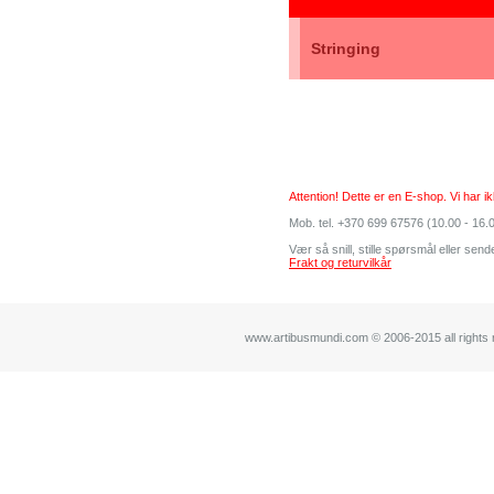
Stringing
Attention! Dette er en E-shop. Vi har i
Mob. tel. +370 699 67576 (10.00 - 16.0
Vær så snill, stille spørsmål eller sen
Frakt og returvilkår
www.artibusmundi.com © 2006-2015 all rights