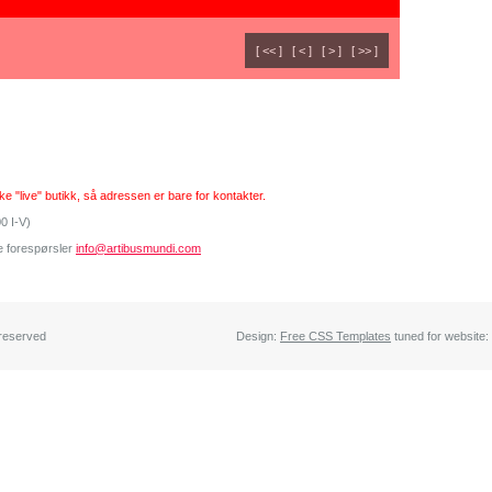
Findings
[ << ]
[ < ]
[ > ]
[ >> ]
kke "live" butikk, så adressen er bare for kontakter.
0 I-V)
de forespørsler
info@artibusmundi.com
 reserved
Design:
Free CSS Templates
tuned for website: 